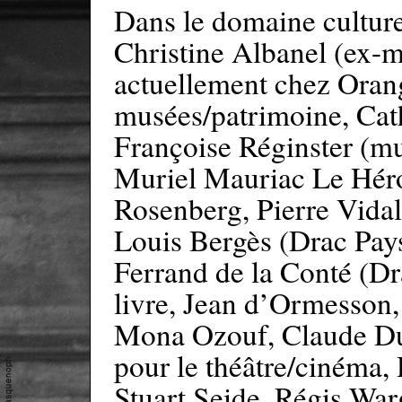
Dans le domaine culture
Christine Albanel (ex-mi
actuellement chez Orang
musées/patrimoine, Cat
Françoise Réginster (mu
Muriel Mauriac Le Héro
Rosenberg, Pierre Vidal
Louis Bergès (Drac Pays
Ferrand de la Conté (Dr
livre, Jean d’Ormesson
Mona Ozouf, Claude Dur
pour le théâtre/cinéma,
Stuart Seide, Régis War