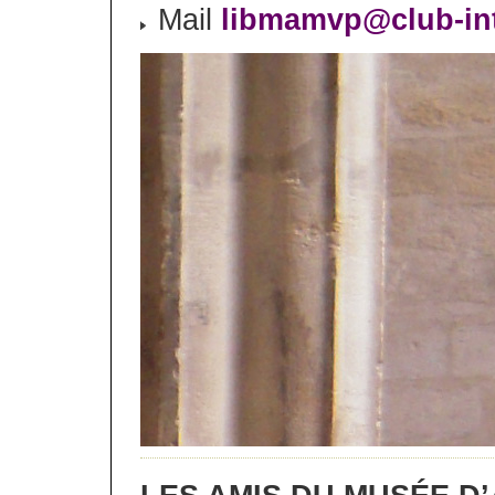
Mail
libmamvp@club-int