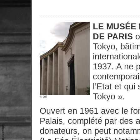
LE MUSÉE 
DE PARIS
o
Tokyo, bâtim
internationa
1937. A ne p
contemporain 
l’Etat et qu
Tokyo ».
© DR
Ouvert en 1961 avec le fo
Palais, complété par des a
donateurs, on peut notamm