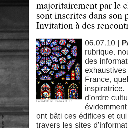
majoritairement par le c
sont inscrites dans son p
Invitation à des rencontr
06.07.10 |
P
rubrique, no
des informat
exhaustives 
France, quel
inspiratrice
d’ordre cultu
Cathédrale de Chartres © DR
évidemment i
ont bâti ces édifices et qu
travers les sites d’inform