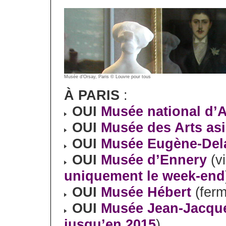
Musée d’Orsay, Paris © Louvre pour tous
À PARIS
:
OUI
Musée national d’
OUI
Musée des Arts as
OUI
Musée Eugène-Del
OUI
Musée d’Ennery
(vi
uniquement le week-end
OUI
Musée Hébert
(ferm
OUI
Musée Jean-Jacqu
jusqu’en 2015
)