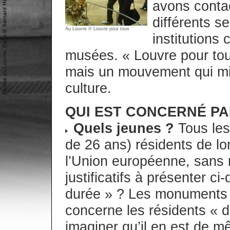
avons contac
différents s
Au Louvre © Louvre pour tous
institutions
musées. « Louvre pour tous
mais un mouvement qui mil
culture.
QUI EST CONCERNÉ PA
Quels jeunes ?
Tous les
de 26 ans) résidents de 
l’Union européenne, sans re
justificatifs à présenter c
durée » ? Les monuments 
concerne les résidents « d
imaginer qu’il en est de 