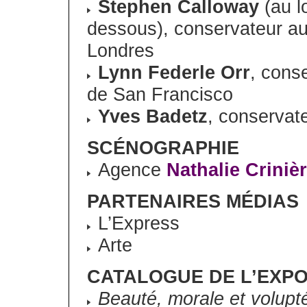
Stephen Calloway
(au l
dessous), conservateur a
Londres
Lynn Federle Orr
, cons
de San Francisco
Yves Badetz
, conservat
SCÉNOGRAPHIE
Agence
Nathalie Criniè
PARTENAIRES MÉDIAS
L’Express
Arte
CATALOGUE DE L’EXPO
Beauté, morale et volupt