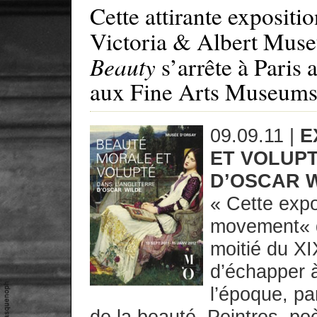
Cette attirante expositi
Victoria & Albert Museu
Beauty
s’arrête à Paris 
aux Fine Arts Museums
09.09.11 |
E
ET VOLUP
D’OSCAR W
« Cette expo
movement« q
moitié du XI
d’échapper à
l’époque, par