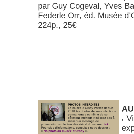
par Guy Cogeval, Yves Ba
Federle Orr, éd. Musée d’
224p., 25€
PHOTOS INTERDITES
AU
Le musée d’Orsay interdit depuis
2010 les photos de ses collections
permanentes et même de son
Vi
bâtiment intérieur. N’hésitez pas à
laisser un message de
protestation sur le livre d’or virtuel du musée :
ici
.
ex
Pour plus d’informations, consultez notre dossier :
«
No photo au musée d’Orsay
».