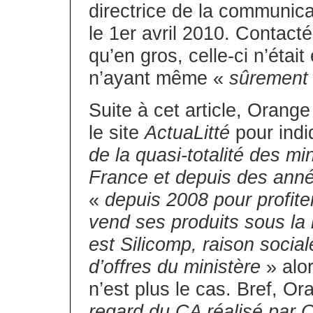
directrice de la communic
le 1er avril 2010. Contacté
qu’en gros, celle-ci n’était 
n’ayant même «
sûrement 
Suite à cet article, Orang
le site
ActuaLitté
pour indi
de la quasi-totalité des mi
France et depuis des ann
«
depuis 2008 pour profite
vend ses produits sous la
est Silicomp, raison socia
d’offres du ministère
» alo
n’est plus le cas. Bref, O
regard du CA réalisé par Or