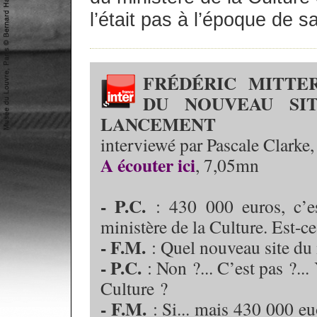
l’était pas à l’époque de s
FRÉDÉRIC MITTE
DU NOUVEAU SI
LANCEMENT
interviewé par Pascale Clark
A écouter ici
, 7,05mn
- P.C.
: 430 000 euros, c’est
ministère de la Culture. Est-ce
- F.M.
: Quel nouveau site du m
- P.C.
: Non ?... C’est pas ?...
Culture ?
- F.M.
: Si... mais 430 000 euo