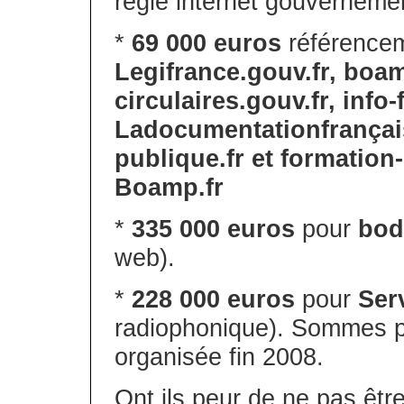
régie internet gouverneme
*
69 000 euros
référence
Legifrance.gouv.fr, boam
circulaires.gouv.fr, info-
Ladocumentationfrançaise.
publique.fr et formation
Boamp.fr
*
335 000 euros
pour
bod
web).
*
228 000 euros
pour
Serv
radiophonique). Sommes 
organisée fin 2008.
Ont ils peur de ne pas être