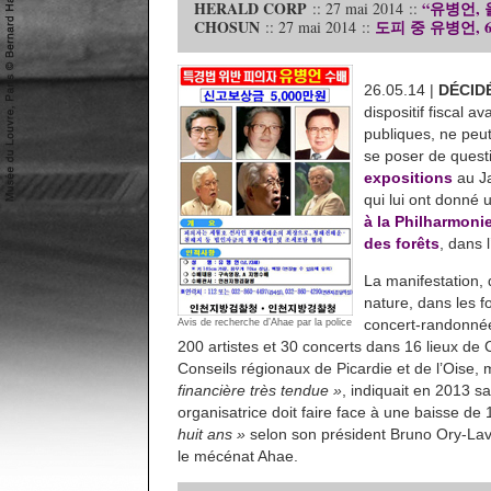
HERALD CORP
“유병언,
:: 27 mai 2014 ::
CHOSUN
도피 중 유병언,
:: 27 mai 2014 ::
26.05.14 |
DÉCID
dispositif fiscal 
publiques, ne peut
se poser de questio
expositions
au Ja
qui lui ont donné 
à la Philharmonie
des forêts
, dans 
La manifestation, 
nature, dans les 
concert-randonnée.
Avis de recherche d’Ahae par la police
200 artistes et 30 concerts dans 16 lieux de
Conseils régionaux de Picardie et de l’Oise,
financière très tendue »
, indiquait en 2013 s
organisatrice doit faire face à une baisse d
huit ans »
selon son président Bruno Ory-Lavo
le mécénat Ahae.