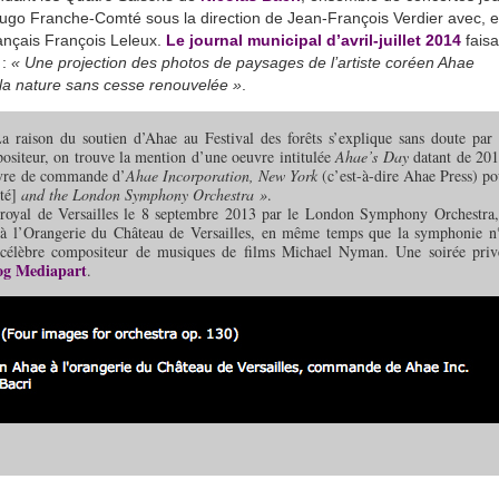
 Hugo Franche-Comté sous la direction de Jean-François Verdier avec, 
rançais François Leleux.
Le journal municipal d’avril-juillet 2014
faisa
 :
« Une projection des photos de paysages de l’artiste coréen Ahae
a nature sans cesse renouvelée »
.
a raison du soutien d’Ahae au Festival des forêts s’explique sans doute par 
positeur, on trouve la mention d’une oeuvre intitulée
Ahae’s Day
datant de 201
uvre de commande d’
Ahae Incorporation, New York
(c’est-à-dire Ahae Press) po
été]
and the London Symphony Orchestra »
.
a royal de Versailles le 8 septembre 2013 par le London Symphony Orchestra,
à l’Orangerie du Château de Versailles, en même temps que la symphonie n
 célèbre compositeur de musiques de films Michael Nyman. Une soirée priv
log Mediapart
.