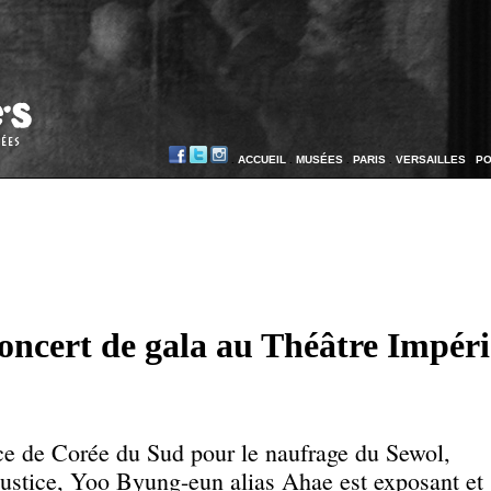
.
ACCUEIL
.
MUSÉES
.
PARIS
.
VERSAILLES
.
PO
oncert de gala au Théâtre Impéri
ice de Corée du Sud pour le naufrage du Sewol,
 justice, Yoo Byung-eun alias Ahae est exposant et