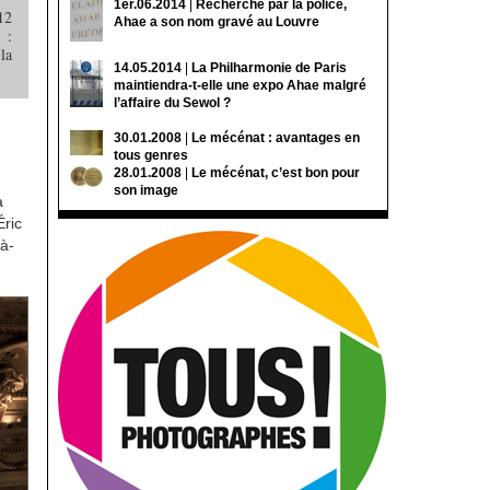
1er.06.2014
|
Recherché par la police,
12
Ahae a son nom gravé au Louvre
 :
la
14.05.2014
|
La Philharmonie de Paris
maintiendra-t-elle une expo Ahae malgré
l’affaire du Sewol ?
30.01.2008
|
Le mécénat : avantages en
tous genres
28.01.2008
|
Le mécénat, c’est bon pour
.
son image
a
Éric
à-