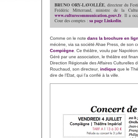
BRUNO ORY-LAVOLLÉE
, directeur du Fest
Frédéric Mitterrand, ministre de la Cul
www.culturecommunication.gouv.fr
. Il a oc
sa page Linkedin
Cour des comptes :
.
Comme on le note
dans la brochure en lig
mécène, via sa société Ahae Press, de son con
Compiègne
. Ce théâtre, voulu par Napoléon
Géré par une association, le théâtre est fina
Direction Régionale des Affaires Culturelles d
Rouchaud, son directeur,
indique
que le Thé
dire de l’Etat, qui l’a confié à la ville.