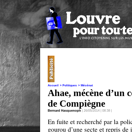
Accueil
> Politiques
> Mécénat
Ahae, mécène d’un c
de Compiègne
Bernard Hasquenoph
| 26/05/2014 | 08:38 |
En fuite et recherché par la pol
gourou d’une secte et repris de