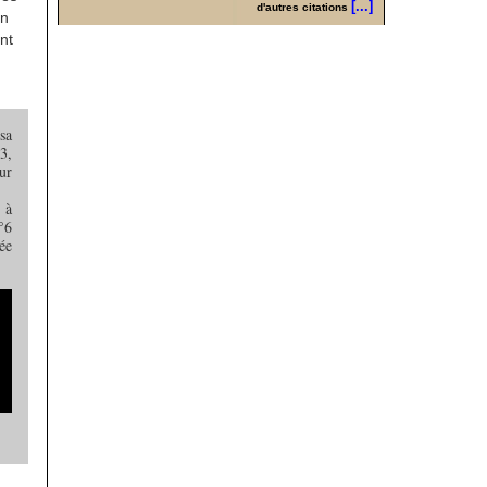
[...]
d'autres citations
en
nt
sa
3,
ur
 à
°6
ée