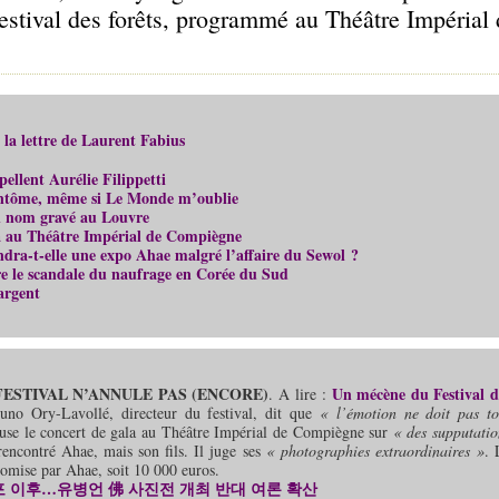
stival des forêts, programmé au Théâtre Impérial 
 la lettre de Laurent Fabius
ellent Aurélie Filippetti
fantôme, même si Le Monde m’oublie
on nom gravé au Louvre
a au Théâtre Impérial de Compiègne
dra-t-elle une expo Ahae malgré l’affaire du Sewol ?
re le scandale du naufrage en Corée du Sud
’argent
FESTIVAL N’ANNULE PAS (ENCORE)
Un mécène du Festival d
. A lire :
uno Ory-Lavollé, directeur du festival, dit que
« l’émotion ne doit pas to
ause le concert de gala au Théâtre Impérial de Compiègne sur
« des supputatio
 rencontré Ahae, mais son fils. Il juge ses
« photographies extraordinaires »
. 
romise par Ahae, soit 10 000 euros.
 이후…유병언 佛 사진전 개최 반대 여론 확산