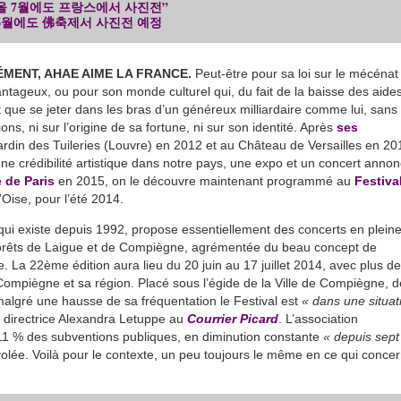
 올 7월에도 프랑스에서 사진전”
 6월에도 佛축제서 사진전 예정
ÉMENT, AHAE AIME LA FRANCE.
Peut-être pour sa loi sur le mécénat
avantageux, ou pour son monde culturel qui, du fait de la baisse des aide
 que se jeter dans les bras d’un généreux milliardaire comme lui, sans 
ns, ni sur l’origine de sa fortune, ni sur son identité. Après
ses
rdin des Tuileries (Louvre) en 2012 et au Château de Versailles en 20
une crédibilité artistique dans notre pays, une expo et un concert anno
 de Paris
en 2015, on le découvre maintenant programmé au
Festiva
l’Oise, pour l’été 2014.
qui existe depuis 1992, propose essentiellement des concerts en plein
forêts de Laigue et de Compiègne, agrémentée du beau concept de
 La 22ème édition aura lieu du 20 juin au 17 juillet 2014, avec plus de
 Compiègne et sa région. Placé sous l’égide de la Ville de Compiègne, 
 malgré une hausse de sa fréquentation le Festival est
« dans une situat
a directrice Alexandra Letuppe au
Courrier Picard
. L’association
e 11 % des subventions publiques, en diminution constante
« depuis sept
lée. Voilà pour le contexte, un peu toujours le même en ce qui conce