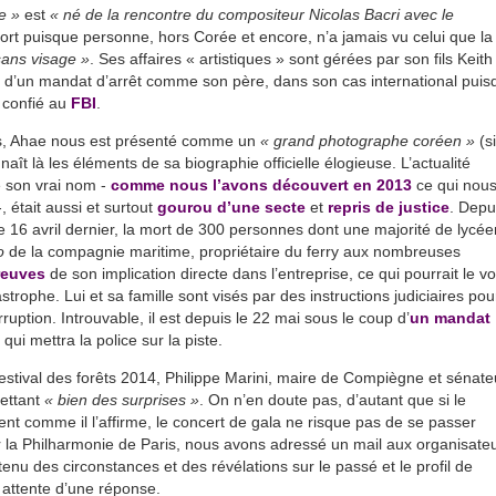
re »
est
« né de la rencontre du compositeur Nicolas Bacri avec le
fort puisque personne, hors Corée et encore, n’a jamais vu celui que la
sans visage »
. Ses affaires « artistiques » sont gérées par son fils Keith
 d’un mandat d’arrêt comme son père, dans son cas international puisq
é confié au
FBI
.
ts, Ahae nous est présenté comme un
« grand photographe coréen »
(si
naît là les éléments de sa biographie officielle élogieuse. L’actualité
 son vrai nom -
comme nous l’avons découvert en 2013
ce qui nou
, était aussi et surtout
gourou d’une secte
et
repris de justice
. Depu
 16 avril dernier, la mort de 300 personnes dont une majorité de lycée
o
de la compagnie maritime, propriétaire du ferry aux nombreuses
reuves
de son implication directe dans l’entreprise, ce qui pourrait le vo
rophe. Lui et sa famille sont visés par des instructions judiciaires pou
uption. Introuvable, il est depuis le 22 mai sous le coup d’
un mandat
qui mettra la police sur la piste.
stival des forêts 2014, Philippe Marini, maire de Compiègne et sénate
mettant
« bien des surprises »
. On n’en doute pas, d’autant que si le
ent comme il l’affirme, le concert de gala ne risque pas de se passer
la Philharmonie de Paris, nous avons adressé un mail aux organisate
tenu des circonstances et des révélations sur le passé et le profil de
 attente d’une réponse.