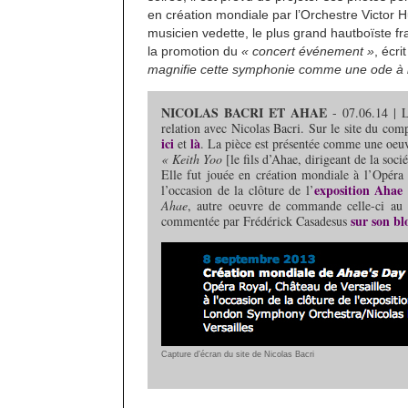
en création mondiale par l’Orchestre Victor
musicien vedette, le plus grand hautboïste f
la promotion du
« concert événement »
, écrit
magnifie cette symphonie comme une ode à l
NICOLAS BACRI ET AHAE
- 07.06.14 | L
relation avec Nicolas Bacri. Sur le site du com
ici
là
et
. La pièce est présentée comme une oe
« Keith Yoo
[le fils d’Ahae, dirigeant de la soci
Elle fut jouée en création mondiale à l’Opér
exposition Ahae
l’occasion de la clôture de l’
Ahae
, autre oeuvre de commande celle-ci au
sur son b
commentée par Frédérick Casadesus
Capture d’écran du site de Nicolas Bacri