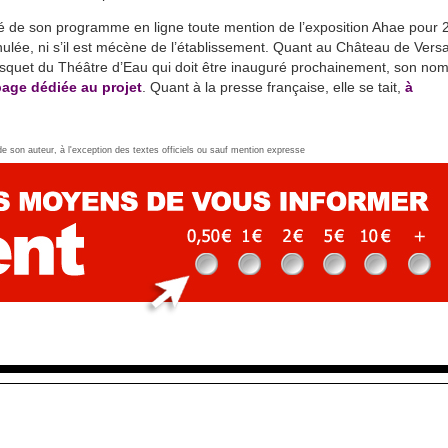
mé de son programme en ligne toute mention de l’exposition Ahae pour
nnulée, ni s’il est mécène de l’établissement. Quant au Château de Versa
squet du Théâtre d’Eau qui doit être inauguré prochainement, son no
page dédiée au projet
. Quant à la presse française, elle se tait,
à
 de son auteur, à l'exception des textes officiels ou sauf mention expresse