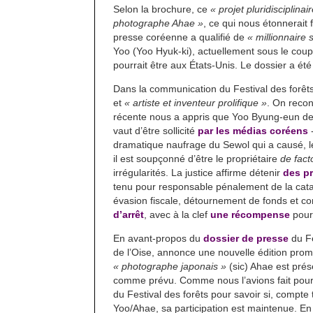
Selon la brochure, ce
« projet pluridisciplinai
photographe Ahae »
, ce qui nous étonnerait 
presse coréenne a qualifié de
« millionnaire 
Yoo (Yoo Hyuk-ki), actuellement sous le coup
pourrait être aux États-Unis. Le dossier a ét
Dans la communication du Festival des forê
et
« artiste et inventeur prolifique »
. On recon
récente nous a appris que Yoo Byung-eun de
vaut d’être sollicité
par les médias coréens
-
dramatique naufrage du Sewol qui a causé, le
il est soupçonné d’être le propriétaire
de fact
irrégularités. La justice affirme détenir
des p
tenu pour responsable pénalement de la catast
évasion fiscale, détournement de fonds et corr
d’arrêt
, avec à la clef
une récompense
pour 
En avant-propos du
dossier de presse
du Fe
de l’Oise, annonce une nouvelle édition pro
« photographe japonais »
(sic) Ahae est prés
comme prévu. Comme nous l’avions fait pour 
du Festival des forêts pour savoir si, compte 
Yoo/Ahae, sa participation est maintenue. En