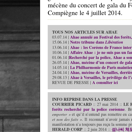
mécène du concert de gala du Fe
Compiègne le 4 juillet 2014.
TOUS NOS ARTICLES SUR AHAE
Ahae annulé au Festival des forêts,
03.07.14 |
Notre tribune dans
15.06.14 |
Libération
Ahae : les Coréens de France interp
13.06.14 |
Affaire Ahae : je ne suis pas un 
10.06.14 |
Recherché par la police, Ahae a s
01.06.14 |
Ahae, mécène d’un concert de gal
26.05.14 |
La Philharmonie de Paris maintien
14.05.14 |
Ahae, mécène de Versailles, derriè
24.04.14 |
Ahae à Versailles, le privilège de l
29.08.13 |
A consulter ici
REVUE DE PRESSE |
INFO REPRISE DANS LA PRESSE
COURRIER PICARD
LE 
:: 27 mai 2014 ::
forêts recherché par la police coréenne
. Br
emporter »
et qu’il n’entend pas remettre en c
et non des faits »
. Il reconnait n’avoir jamais
manifestation n’a toujours pas reçu la somme p
HERALD CORP
섬나씨 체포
:: 2 juin 2014 ::