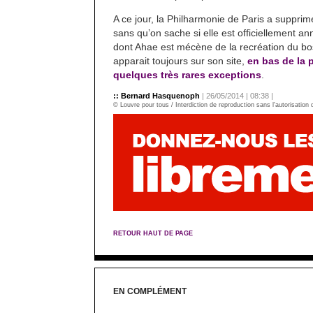
A ce jour, la Philharmonie de Paris a suppri
sans qu’on sache si elle est officiellement a
dont Ahae est mécène de la recréation du bo
apparait toujours sur son site,
en bas de la 
quelques très rares exceptions
.
:: Bernard Hasquenoph
| 26/05/2014 | 08:38 |
© Louvre pour tous / Interdiction de reproduction sans l'autorisation
RETOUR HAUT DE PAGE
EN COMPLÉMENT