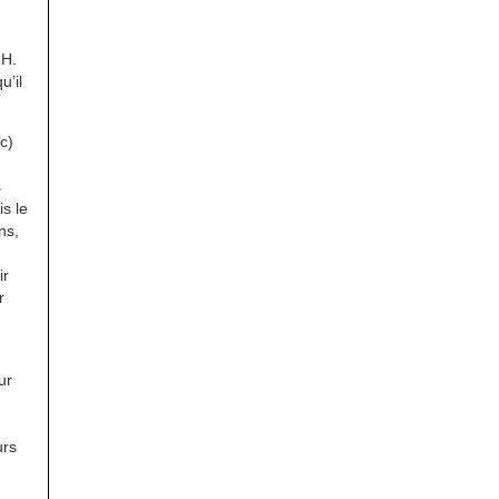
 H.
u’il
c)
s
is le
ns,
ir
r
ur
urs