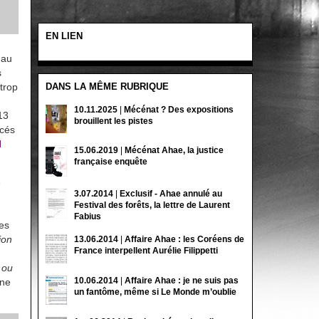
EN LIEN
 au
s
DANS LA MÊME RUBRIQUE
trop
10.11.2025
|
Mécénat ? Des expositions
13
brouillent les pistes
ncés
l
15.06.2019
|
Mécénat Ahae, la justice
française enquête
e
3.07.2014
|
Exclusif - Ahae annulé au
Festival des forêts, la lettre de Laurent
Fabius
des
ion
13.06.2014
|
Affaire Ahae : les Coréens de
France interpellent Aurélie Filippetti
 ou
10.06.2014
|
Affaire Ahae : je ne suis pas
rne
un fantôme, même si Le Monde m’oublie