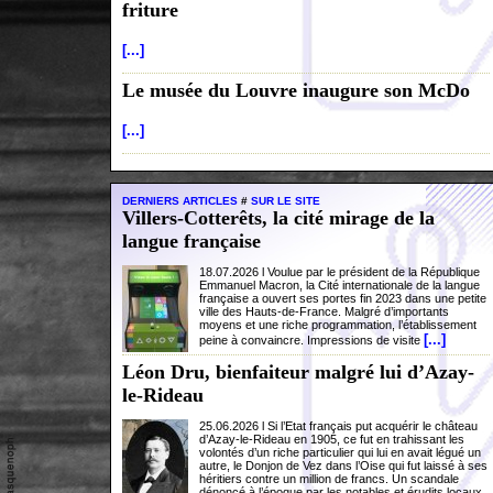
friture
[...]
Le musée du Louvre inaugure son McDo
[...]
DERNIERS ARTICLES
#
SUR LE SITE
Villers-Cotterêts, la cité mirage de la
langue française
18.07.2026 l Voulue par le président de la République
Emmanuel Macron, la Cité internationale de la langue
française a ouvert ses portes fin 2023 dans une petite
ville des Hauts-de-France. Malgré d’importants
moyens et une riche programmation, l’établissement
[...]
peine à convaincre. Impressions de visite
Léon Dru, bienfaiteur malgré lui d’Azay-
le-Rideau
25.06.2026 l Si l’Etat français put acquérir le château
d’Azay-le-Rideau en 1905, ce fut en trahissant les
volontés d’un riche particulier qui lui en avait légué un
autre, le Donjon de Vez dans l’Oise qui fut laissé à ses
héritiers contre un million de francs. Un scandale
dénoncé à l’époque par les notables et érudits locaux