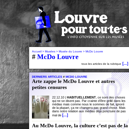
Accueil
> Musées
> Musée du Louvre
> McDo Louvre
#
McDo Louvre
[...]
tous les articles de la rubrique
DERNIERS ARTICLES
#
MCDO LOUVRE
Arte zappe le McDo Louvre et autres
petites censures
22.12.10 |
HABITUELLEMENT
, ce sont des choses
qui ne se disent pas. Par crainte d’être grillé dans les
médias mais comme nous le sommes de fait, ignoré
de la plupart, ça ne changera pas grand chose. Mais
dans notre relation aux médias déjà ponctuée de pas
[...]
mal de
Au McDo Louvre, la culture c’est pas de la