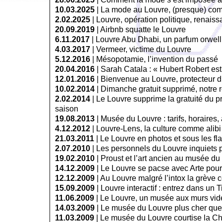
10.03.2025
|
La mode au Louvre, (presque) co
2.02.2025
|
Louvre, opération politique, renai
20.09.2019
|
Airbnb squatte le Louvre
6.11.2017
|
Louvre Abu Dhabi, un parfum orwell
4.03.2017
|
Vermeer, victime du Louvre
5.12.2016
|
Mésopotamie, l’invention du passé
20.04.2016
|
Sarah Catala : « Hubert Robert est 
12.01.2016
|
Bienvenue au Louvre, protecteur 
10.02.2014
|
Dimanche gratuit supprimé, notre
2.02.2014
|
Le Louvre supprime la gratuité du 
saison
19.08.2013
|
Musée du Louvre : tarifs, horaires,
4.12.2012
|
Louvre-Lens, la culture comme alibi
21.03.2011
|
Le Louvre en photos et sous les fl
2.07.2010
|
Les personnels du Louvre inquiets 
19.02.2010
|
Proust et l’art ancien au musée du
14.12.2009
|
Le Louvre se pacse avec Arte pour 
12.12.2009
|
Au Louvre malgré l’intox la grève 
15.09.2009
|
Louvre interactif : entrez dans un T
11.06.2009
|
Le Louvre, un musée aux murs vid
14.03.2009
|
Le musée du Louvre plus cher que
11.03.2009
|
Le musée du Louvre courtise la Chi