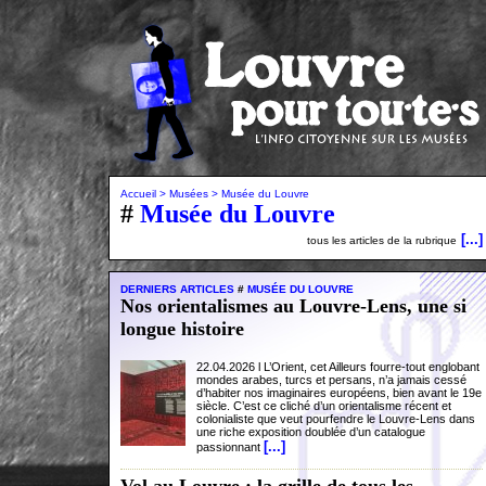
Accueil
> Musées
> Musée du Louvre
#
Musée du Louvre
[...]
tous les articles de la rubrique
DERNIERS ARTICLES
#
MUSÉE DU LOUVRE
Nos orientalismes au Louvre-Lens, une si
longue histoire
22.04.2026 l L’Orient, cet Ailleurs fourre-tout englobant
mondes arabes, turcs et persans, n’a jamais cessé
d’habiter nos imaginaires européens, bien avant le 19e
siècle. C’est ce cliché d’un orientalisme récent et
colonialiste que veut pourfendre le Louvre-Lens dans
une riche exposition doublée d’un catalogue
[...]
passionnant