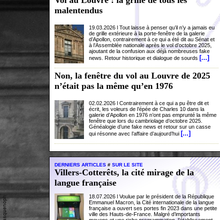
Vol au Louvre : la grille de tous les
malentendus
19.03.2026 l Tout laisse à penser qu’il n’y a jamais eu
de grille extérieure à la porte-fenêtre de la galerie
d’Apollon, contrairement à ce qui a été dit au Sénat et
à l’Assemblée nationale après le vol d’octobre 2025,
ajoutant de la confusion aux déjà nombreuses fake
[...]
news. Retour historique et dialogue de sourds
Non, la fenêtre du vol au Louvre de 2025
n’était pas la même qu’en 1976
02.02.2026 l Contrairement à ce qui a pu être dit et
écrit, les voleurs de l’épée de Charles 10 dans la
galerie d’Apollon en 1976 n’ont pas emprunté la même
fenêtre que lors du cambriolage d’octobre 2025.
Généalogie d’une fake news et retour sur un casse
[...]
qui résonne avec l’affaire d’aujourd’hui
DERNIERS ARTICLES
#
SUR LE SITE
Villers-Cotterêts, la cité mirage de la
langue française
18.07.2026 l Voulue par le président de la République
Emmanuel Macron, la Cité internationale de la langue
française a ouvert ses portes fin 2023 dans une petite
ville des Hauts-de-France. Malgré d’importants