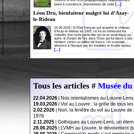
moyens et une riche programmation, l’établissement
[...]
peine à convaincre. Impressions de visite
Léon Dru, bienfaiteur malgré lui d’Azay-
le-Rideau
25.06.2026 l Si l’Etat français put acquérir le château
d’Azay-le-Rideau en 1905, ce fut en trahissant les
volontés d’un riche particulier qui lui en avait légué un
autre, le Donjon de Vez dans l’Oise qui fut laissé à ses
héritiers contre un million de francs. Un scandale
dénoncé à l’époque par les notables et érudits locaux
[...]
Tous les articles #
Musée du
22.04.2026
|
Nos orientalismes au Louvre-Lens, 
19.03.2026
|
Vol au Louvre : la grille de tous l
2.02.2026
|
Non, la fenêtre du vol au Louvre de
1976
2.11.2025
|
Gothiques au Louvre-Lens, un éterne
28.06.2025
|
LVMH au Louvre, le dévoiement du
28.06.2025
|
Comment la mode s’est imposée a