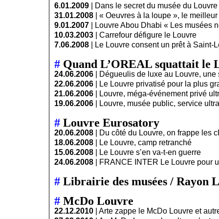
6.01.2009
|
Dans le secret du musée du Louvre
31.01.2008
|
« Oeuvres à la loupe », le meilleu
9.01.2007
|
Louvre Abou Dhabi « Les musées ne
10.03.2003
|
Carrefour défigure le Louvre
7.06.2008
|
Le Louvre consent un prêt à Saint-L
#
Quand L’OREAL squattait le 
24.06.2006
|
Dégueulis de luxe au Louvre, une 
22.06.2006
|
Le Louvre privatisé pour la plus g
21.06.2006
|
Louvre, méga-événement privé ultr
19.06.2006
|
Louvre, musée public, service ultra
#
Louvre Eurosatory
20.06.2008
|
Du côté du Louvre, on frappe les 
18.06.2008
|
Le Louvre, camp retranché
15.06.2008
|
Le Louvre s’en va-t-en guerre
24.06.2008
|
FRANCE INTER Le Louvre pour u
#
Librairie des musées / Rayon 
#
McDo Louvre
22.12.2010
|
Arte zappe le McDo Louvre et autr