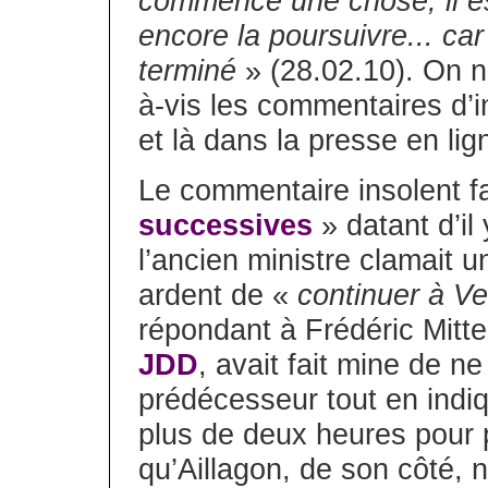
commence une chose, il est
encore la poursuivre... car
terminé
» (28.02.10). On ne
à-vis les commentaires d’in
et là dans la presse en lig
Le commentaire insolent fa
successives
» datant d’il
l’ancien ministre clamait u
ardent de «
continuer à Ver
répondant à Frédéric Mitte
JDD
, avait fait mine de n
prédécesseur tout en indi
plus de deux heures pour 
qu’Aillagon, de son côté,