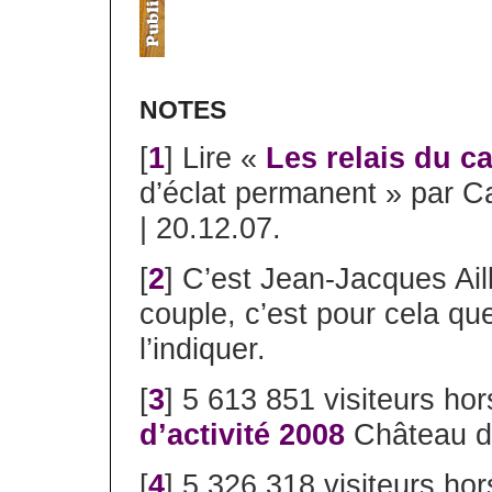
NOTES
[
1
] Lire «
Les relais du c
d’éclat permanent » par 
| 20.12.07.
[
2
] C’est Jean-Jacques Ai
couple, c’est pour cela q
l’indiquer.
[
3
] 5 613 851 visiteurs ho
d’activité 2008
Château de
[
4
] 5 326 318 visiteurs hor