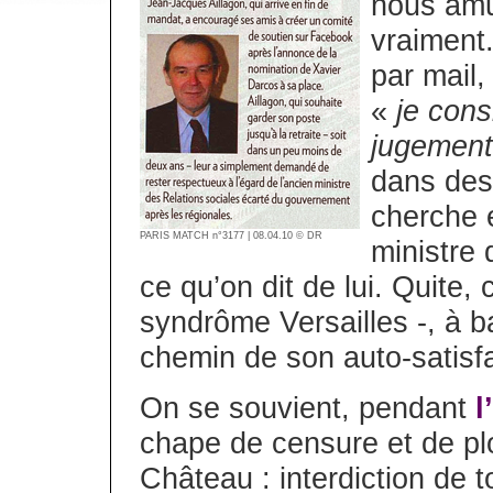
nous amu
vraiment.
par mail,
«
je cons
jugement
dans des 
cherche e
PARIS MATCH n°3177 | 08.04.10 © DR
ministre 
ce qu’on dit de lui. Quite,
syndrôme Versailles -, à ba
chemin de son auto-satisfa
On se souvient, pendant
l
chape de censure et de pl
Château : interdiction de t