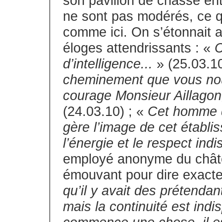
son pavillon de chasse en
ne sont pas modérés, ce q
comme ici. On s’étonnait 
éloges attendrissants : «
C
d’intelligence...
» (25.03.10
cheminement que vous nous
courage Monsieur Aillagon
(24.03.10) ; «
Cet homme de
gère l’image de cet établi
l’énergie et le respect ind
employé anonyme du châte
émouvant pour dire exactem
qu’il y avait des prétenda
mais la continuité est in