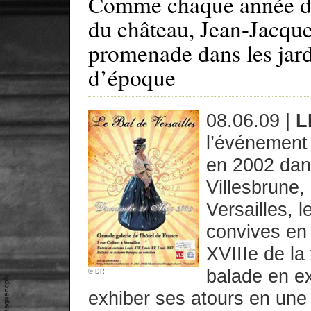
Comme chaque année dep
du château, Jean-Jacque
promenade dans les jar
d’époque
08.06.09 |
L
l’événement 
en 2002 dans
Villesbrune,
Versailles, l
convives en 
XVIIIe de la 
balade en e
© DR
exhiber ses atours en un