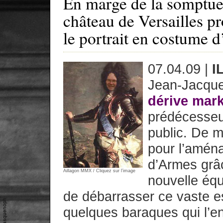
En marge de la somptueu
château de Versailles pr
le portrait en costume d
07.04.09 |
I
Jean-Jacques
dérive mar
prédécesseur
public. De m
pour l’amén
d’Armes grâ
Aillagon MMX / Cliquez sur l’image
nouvelle équ
de débarrasser ce vaste e
quelques baraques qui l’e