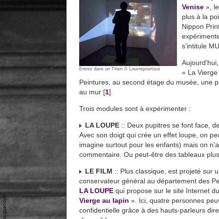
Venise
», l
plus à la p
Nippon Print
expérimente
s’intitule
Aujourd’hui,
Entrez dans un Titien © Louvrepourtous
« La Vierge
Peintures, au second étage du musée, une pet
au mur [
1
].
Trois modules sont à expérimenter :
LA LOUPE
:: Deux pupitres se font face, de 
Avec son doigt qui crée un effet loupe, on peu
imagine surtout pour les enfants) mais on 
commentaire. Ou peut-être des tableaux plus 
LE FILM
:: Plus classique, est projeté sur
conservateur général au département des Pei
LA LOUPE
qui propose sur le site Internet 
Vierge au lapin
». Ici, quatre personnes peu
confidentielle grâce à des hauts-parleurs dire