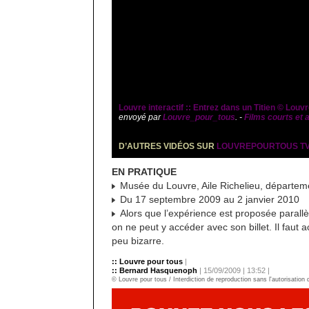
Louvre interactif :: Entrez dans un Titien © Lou
envoyé par
Louvre_pour_tous
. -
Films courts et 
D’AUTRES VIDÉOS SUR
LOUVREPOURTOUS T
EN PRATIQUE
Musée du Louvre, Aile Richelieu, départem
Du 17 septembre 2009 au 2 janvier 2010
Alors que l’expérience est proposée parallè
on ne peut y accéder avec son billet. Il faut a
peu bizarre.
:: Louvre pour tous
|
:: Bernard Hasquenoph
| 15/09/2009 | 13:52 |
© Louvre pour tous / Interdiction de reproduction sans l'autorisation