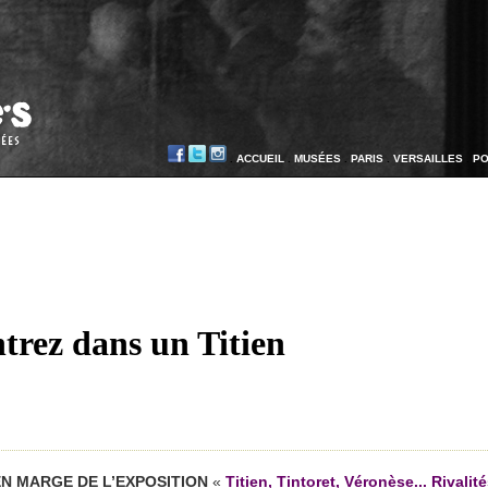
.
ACCUEIL
.
MUSÉES
.
PARIS
.
VERSAILLES
.
PO
ntrez dans un Titien
EN MARGE DE L’EXPOSITION
«
Titien, Tintoret, Véronèse... Rivalité