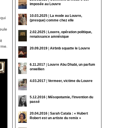
imposée au Louvre
10.03.2025
|
La mode au Louvre,
 qui
(presque) comme chez elle
seule
2.02.2025
|
Louvre, opération politique,
renaissance amnésique
it
erme.
20.09.2019
|
Airbnb squatte le Louvre
6.11.2017
|
Louvre Abu Dhabi, un parfum
orwellien
4.03.2017
|
Vermeer, victime du Louvre
5.12.2016
|
Mésopotamie, l’invention du
passé
20.04.2016
|
Sarah Catala : « Hubert
Robert est un artiste du remix »