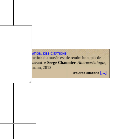
UNE CITATION, DES CITATIONS
« La fonction du musée est de rendre bon, pas de
rendre savant. »
Serge Chaumier
,
Altermuséologie
,
éd. Hermann, 2018
[...]
d'autres citations