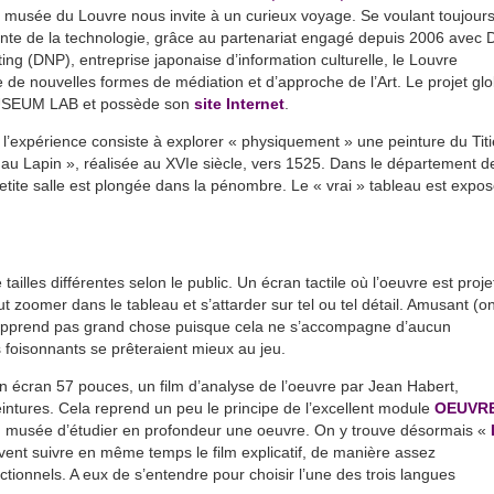
e musée du Louvre nous invite à un curieux voyage. Se voulant toujour
ointe de la technologie, grâce au partenariat engagé depuis 2006 avec 
ing (DNP), entreprise japonaise d’information culturelle, le Louvre
 de nouvelles formes de médiation et d’approche de l’Art. Le projet glo
 MUSEUM LAB et possède son
site Internet
.
 l’expérience consiste à explorer « physiquement » une peinture du Titi
 au Lapin », réalisée au XVIe siècle, vers 1525. Dans le département d
ite salle est plongée dans la pénombre. Le « vrai » tableau est expo
tailles différentes selon le public. Un écran tactile où l’oeuvre est proje
t zoomer dans le tableau et s’attarder sur tel ou tel détail. Amusant (o
n’apprend pas grand chose puisque cela ne s’accompagne d’aucun
foisonnants se prêteraient mieux au jeu.
 un écran 57 pouces, un film d’analyse de l’oeuvre par Jean Habert,
ntures. Cela reprend un peu le principe de l’excellent module
OEUVRE
du musée d’étudier en profondeur une oeuvre. On y trouve désormais «
vent suivre en même temps le film explicatif, de manière assez
ctionnels. A eux de s’entendre pour choisir l’une des trois langues