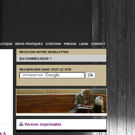
LITIQUE
.
INFOS PRATIQUES
.
CITATIONS
.
PRESSE
.
LIENS
.
CONTACT
.
RECEVOIR NOTRE NEWSLETTER
QUI SOMMES-NOUS ?
RECHERCHER DANS TOUT LE SITE
Version imprimable
s à