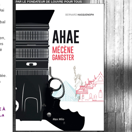
PAR LE FONDATEUR DE LOUVRE POUR TOUS
s
Dai
bal
en,
es
sé
tée.
n
 À
La