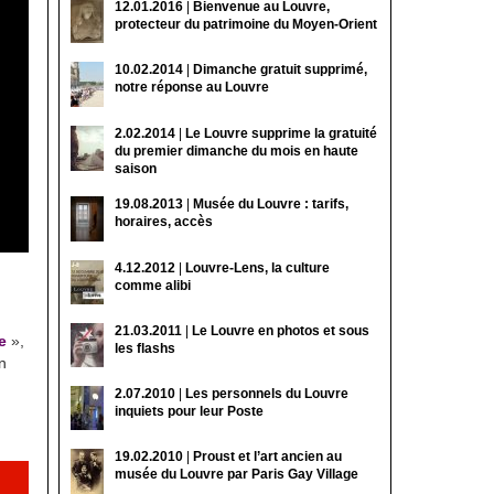
12.01.2016
|
Bienvenue au Louvre,
protecteur du patrimoine du Moyen-Orient
10.02.2014
|
Dimanche gratuit supprimé,
notre réponse au Louvre
2.02.2014
|
Le Louvre supprime la gratuité
du premier dimanche du mois en haute
saison
19.08.2013
|
Musée du Louvre : tarifs,
horaires, accès
4.12.2012
|
Louvre-Lens, la culture
comme alibi
21.03.2011
|
Le Louvre en photos et sous
e
»,
les flashs
n
2.07.2010
|
Les personnels du Louvre
inquiets pour leur Poste
19.02.2010
|
Proust et l’art ancien au
musée du Louvre par Paris Gay Village