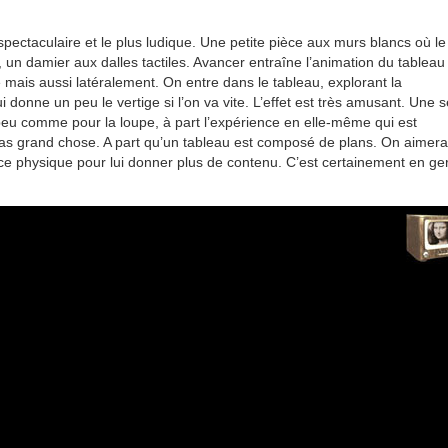
spectaculaire et le plus ludique. Une petite pièce aux murs blancs où le
, un damier aux dalles tactiles. Avancer entraîne l’animation du tableau
ais aussi latéralement. On entre dans le tableau, explorant la
 donne un peu le vertige si l’on va vite. L’effet est très amusant. Une 
 peu comme pour la loupe, à part l’expérience en elle-même qui est
as grand chose. A part qu’un tableau est composé de plans. On aimera
ence physique pour lui donner plus de contenu. C’est certainement en g