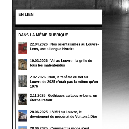
EN LIEN
DANS LA MÊME RUBRIQUE
22.04.2026
|
Nos orientalismes au Louvre-
Lens, une si longue histoire
19.03.2026
|
Vol au Louvre : la grille de
tous les malentendus
2.02.2026
|
Non, la fenêtre du vol au
Louvre de 2025 n’était pas la même qu’en
1976
2.11.2025
|
Gothiques au Louvre-Lens, un
éternel retour
28.06.2025
|
LVMH au Louvre, le
dévoiement du mécénat de Vuitton à Dior
28.06.2025
|
Comment la mode s’est