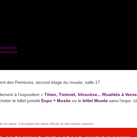
vrepourtous
animations.
V
ent des Peintures, second étage du musée, salle 17
lement à l’exposition «
Titien, Tintoret, Véronèse... Rivalités à Venis
cheter le billet jumelé
Expo + Musée
ou le
billet Musée
sans l’expo. U
 de son auteur, à l'exception des textes officiels ou sauf mention expresse