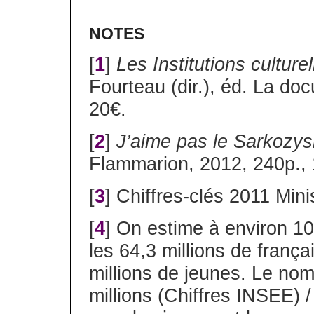
NOTES
[
1
]
Les Institutions culture
Fourteau (dir.), éd. La do
20€.
[
2
]
J’aime pas le Sarkozys
Flammarion, 2012, 240p., 
[
3
] Chiffres-clés 2011 Mini
[
4
] On estime à environ 10
les 64,3 millions de franç
millions de jeunes. Le nomb
millions (Chiffres INSEE) / 