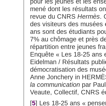
pour les jeunes et les ense
mené dont les résultats on
revue du CNRS
Hermès
. 
des visiteurs des musées
ans sont des étudiants po
7% au chômage et près de 
répartition entre jeunes fr
Enquête « Les 18-25 ans et
Eidelman / Résultats publi
démocratisation des musée
Anne Jonchery in HERMÈS
la communication
par Paul
Veaute, Collectif, CNRS éd
[
5
] Les 18-25 ans « pensen