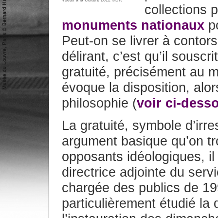
Voeux à la Culture 2012 ©DR
collections
monuments nationaux
po
Peut-on se livrer à contor
délirant, c’est qu’il souscr
gratuité, précisément au m
évoque la disposition, alor
philosophie (
voir ci-dess
La gratuité, symbole d’irr
argument basique qu’on t
opposants idéologiques, il 
directrice adjointe du ser
chargée des publics de 19
particulièrement étudié la