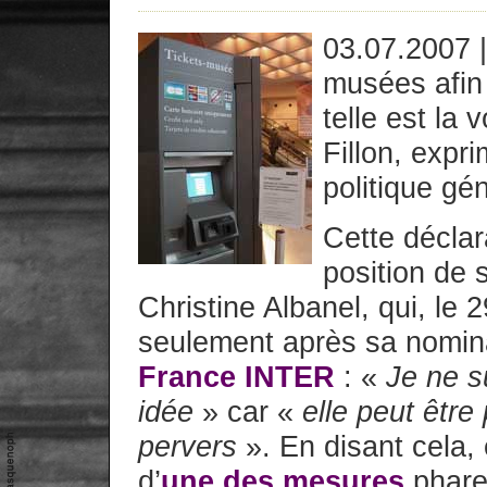
03.07.2007 
musées afin
telle est la
Fillon, expr
politique gé
Cette déclar
position de 
Christine Albanel, qui, le 
seulement après sa nomina
France INTER
: «
Je ne s
idée
» car «
elle peut être
pervers
». En disant cela, 
d’
une des mesures
phares