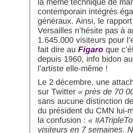
la même technique de mani
contemporain intégrés éga
généraux. Ainsi, le rappor
Versailles n’hésite pas à a
1.645.000 visiteurs pour l
fait dire au
Figaro
que c’ét
depuis 1960, info bidon aus
l’artiste elle-même !
Le 2 décembre, une attac
sur Twitter
« près de 70 00
sans aucune distinction de
du président du CMN lui-mê
la confusion :
« #ATripleTo
visiteurs en 7 semaines. N